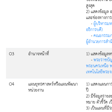
สูงสุด
2) แสดงข้อมูล 
และช่องทางการต
-
ผู้บริหารมห
อธิการบดี)
-
คณะกรรมกา
ผู้อำนวยการสำน
O3
อำนาจหน้าที่
1) แสดงข้อมูล
-
พระราชบัญ
พระนครเหนือ พ.
เทคโนโลยีพระจ
O4
แผนยุทธศาสตร์หรือแผนพัฒนา
1) แสดงแผนการ
หน่วยงาน
ปี
2) มีข้อมูลราย
หมาย ตัวชี้วัด เ
3) เป็นแผนที่ม